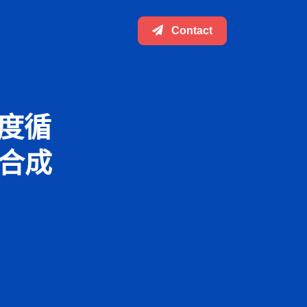
Contact
年度循
合成